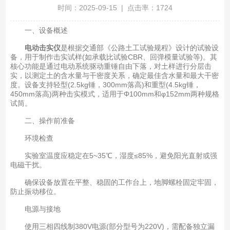
时间：2025-09-15 | 点击率：1724
一、设备概述
电动击实仪
是根据交通部《公路土工试验规程》设计的试验设
备，用于制作击实试样(如承载比试验CBR、回弹模量试验等)。其
核心功能是通过电动系统驱动重锤自由下落，对土样进行分层击
实，以测定土的含水量与干密度关系，确定最佳含水量和最大干密
度。设备支持轻型(2.5kg锤，300mm落高)和重型(4.5kg锤，
450mm落高)两种击实模式，适用于Φ100mm和φ152mm两种规格
试筒。
二、操作前准备
环境检查
实验室温度应稳定在5~35℃，湿度≤85%，避免阳光直射或强
电磁干扰。
确保设备放置在平整、稳固的工作台上，地脚螺栓固定牢固，
防止振动移位。
电源与接地
使用三相四线制380V电源(部分型号为220V)，需配备独立漏