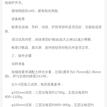
电保护开关。
接地电阻应≤4Ω，避免电击风险。
设备检查
检查击实锤、导杆、试筒、护筒等部件是否完好，无裂纹或变
形。
清洁试筒内壁，涂抹薄层矿物油(如凡士林)以减少摩擦。
检查计数器、显示屏、急停按钮等控制元件是否正常。
三、操作步骤
试样准备
按规程要求调配土样含水量，过筛(通常为4.75mm或2.36mm
筛)，拌匀后密封静置24小时。
分3~5层装入试筒，每层质量参考：
φ152mm试筒：三层法每层约1700g，五层法每层约
900~1100g。
φ100mm试筒：三层法每层约800~900g，五层法每层约