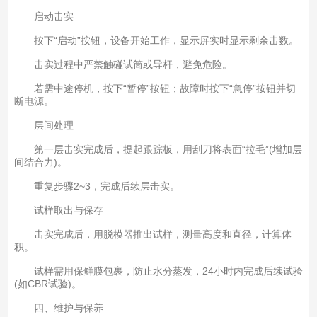
启动击实
按下“启动”按钮，设备开始工作，显示屏实时显示剩余击数。
击实过程中严禁触碰试筒或导杆，避免危险。
若需中途停机，按下“暂停”按钮；故障时按下“急停”按钮并切
断电源。
层间处理
第一层击实完成后，提起跟踪板，用刮刀将表面“拉毛”(增加层
间结合力)。
重复步骤2~3，完成后续层击实。
试样取出与保存
击实完成后，用脱模器推出试样，测量高度和直径，计算体
积。
试样需用保鲜膜包裹，防止水分蒸发，24小时内完成后续试验
(如CBR试验)。
四、维护与保养