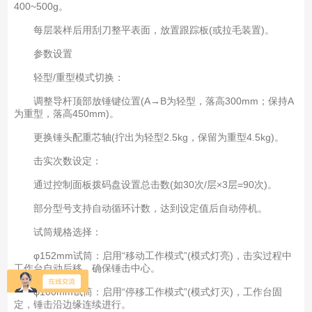
400~500g。
每层装样后用刮刀整平表面，放置跟踪板(或拉毛装置)。
参数设置
轻型/重型模式切换：
调整导杆顶部放锤键位置(A→B为轻型，落高300mm；保持A
为重型，落高450mm)。
更换锤头配重芯轴(拧出为轻型2.5kg，保留为重型4.5kg)。
击实次数设定：
通过控制面板拨码盘设置总击数(如30次/层×3层=90次)。
部分型号支持自动循环计数，达到设定值后自动停机。
试筒规格选择：
φ152mm试筒：启用“移动工作模式”(模式灯亮)，击实过程中
工作台自动后移，确保锤击中心。
φ100mm试筒：启用“停移工作模式”(模式灯灭)，工作台固
定，锤击沿边缘连续进行。