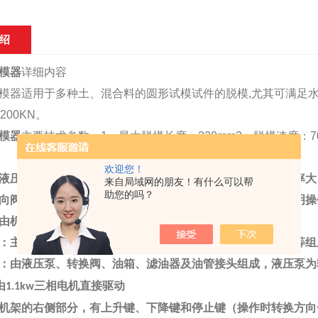
绍
模器
详细内容
模器适用于多种土、混合料的圆形试模试件的脱模,尤其可满足水
、200KN。
模器
主要技术参数：1、最大脱模长度：230mm2、脱模速度：70
欢迎您！
液压驱动运行，运行过程平稳、可靠与机械式脱模器相比功率大
来自局域网的朋友！有什么可以帮
助您的吗？
向阀或手动换向阀机器工作时严禁工作人员离岗一定按照说明操
由机架、液压系统、压力表及电气系统等组成
：主要由上压板、下压板、油缸、立柱、顶盘、外壳、底座等组
：由液压泵、转换阀、油箱、滤油器及油管接头组成，液压泵为
由
三相电机直接驱动
1.1kw
机架的右侧部分，有上升键、下降键和停止键（操作时转换方向