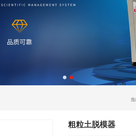
当
粗粒土脱模器