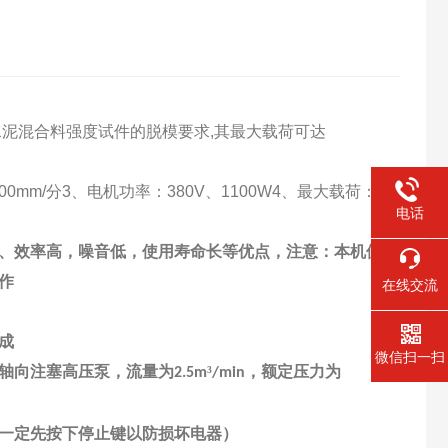
泥混合料强度试件的脱模要求,其最大载荷可达
0mm/分3、电机功率：380V、1100W4、最大载荷：
电话
、效率高，噪音低，使用寿命长等优点，注意：本机使
作
在线交流
成
微信扫一扫
轴向注塞高压泵，流量为
³
，额定压力为
2.5m
/min
一定先按下停止键以防损坏电器）