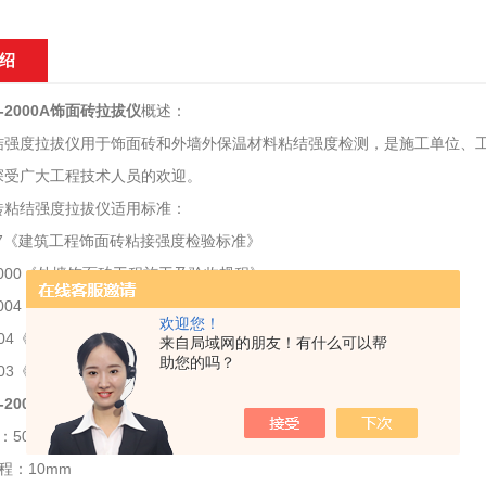
绍
6-2000A饰面砖拉拔仪
概述：
结强度拉拔仪用于饰面砖和外墙外保温材料粘结强度检测，是施工单位、工
深受广大工程技术人员的欢迎。
砖粘结强度拉拔仪适用标准：
0-97《建筑工程饰面砖粘接强度检验标准》
6-2000《外墙饰面砖工程施工及验收规程》
4-2004《外墙外保温工程技术规程》
欢迎您！
-2004《胶粉聚苯颗粒外墙外保温系统》
来自局域网的朋友！有什么可以帮
助您的吗？
-2003《膨胀聚苯板薄抹灰外墙外保温系统》
6-2000A饰面砖拉拔仪
主要技术参数：
5000N
程：10mm