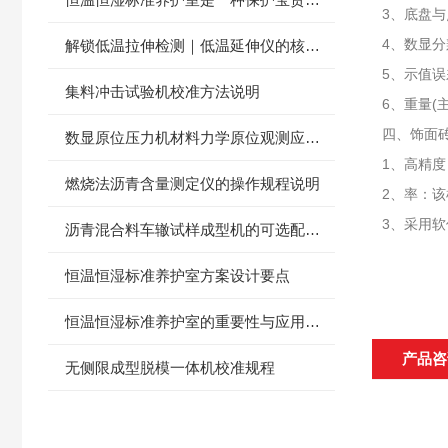
3、底盘与
4、数显分
解锁低温拉伸检测｜低温延伸仪的核心应用与选型技巧
5、示值误
集料冲击试验机校准方法说明
6、重量(主
四、饰面
数显原位压力机材料力学原位观测应用探讨
1、高精度
燃烧法沥青含量测定仪的操作规程说明
2、率：
3、采用
沥青混合料车辙试样成型机的可选配置有哪些？
恒温恒湿标准养护室方案设计要点
恒温恒湿标准养护室的重要性与应用解析
产品咨
无侧限成型脱模一体机校准规程