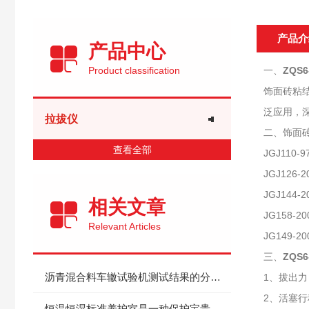
产品介
产品中心
Product classification
一、
ZQS
饰面砖粘
泛应用，
拉拔仪
二、饰面
查看全部
JGJ11
JGJ12
JGJ14
相关文章
JG158
Relevant Articles
JG149
三、
ZQS
沥青混合料车辙试验机测试结果的分析与解读
1、拔出力：
2、活塞行
恒温恒湿标准养护室是一种保护宝贵文化遗产的理想环境