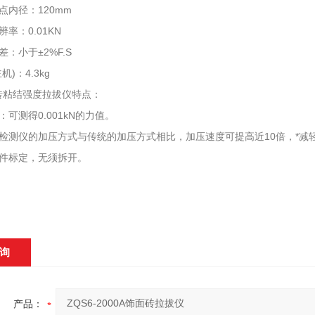
点内径：120mm
辨率：0.01KN
差：小于±2%F.S
机)：4.3kg
砖粘结强度拉拔仪特点：
：可测得0.001kN的力值。
该检测仪的加压方式与传统的加压方式相比，加压速度可提高近10倍，*减
软件标定，无须拆开。
询
产品：