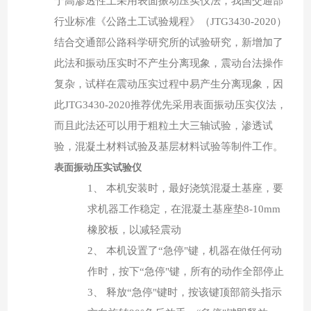
于高渗透性土采用表面振动压实仪法，我国交通部
行业标准《公路土工试验规程》（
JTG
3430-2020
）
结合交通部公路科学研究所的试验研究，新增加了
此法和振动压实时不产生分离现象，震动台法操作
复杂，试样在震动压实过程中易产生分离现象，因
此
JTG
3430-2020
推荐优先采用表面振动压实仪法，
而且此法还可以用于粗粒土大三轴试验，渗透试
验，混凝土材料试验及基层材料试验等制件工作。
表面振动压实试验仪
1、
本机安装时，最好浇筑混凝土基座，要
求机器工作稳定，在混凝土基座垫
8-10mm
橡胶板，以减轻震动
2、
本机设置了
“急停"键，机器在做任何动
作时，按下“急停"键，所有的动作全部停止
3、
释放
“急停"键时，按该键顶部箭头指示