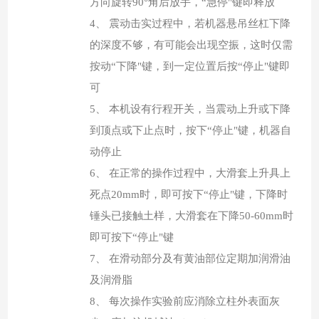
方向旋转
90
°角后放手，“急停"键即释放
4、
震动击实过程中，若机器悬吊丝杠下降
的深度不够，有可能会出现空振，这时仅需
按动
“下降"键，到一定位置后按“停止"键即
可
5、
本机设有行程开关，当震动上升或下降
到顶点或下止点时，按下
“停止"键，机器自
动停止
6、
在正常的操作过程中，大滑套上升具上
死点
20mm
时，即可按下“停止"键，下降时
锤头已接触土样，大滑套在下降
50-60mm
时
即可按下“停止"键
7、
在滑动部分及有黄油部位定期加润滑油
及润滑脂
8、
每次操作实验前应消除立柱外表面灰