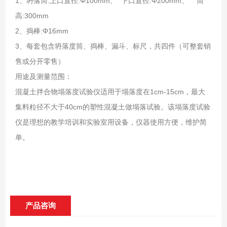
1、坍落筒:上口直径:Φ100mm、 下口直径:Φ200mm、 筒
高:300mm
2、捣棒:Φ16mm
3、每套包含坍落度筒、捣棒、漏斗、标尺，共四件（可整套销
售或分开零售）
用途及测量范围：
混凝土拌合物塌落度试验仪适用于塌落度在1cm-15cm，最大
集料粒径不大于40cm的塑性混凝土做塌落试验。该塌落度试验
仪是理想的教学培训和实验室用设备，仪器使用方便，维护简
单。
产品咨询